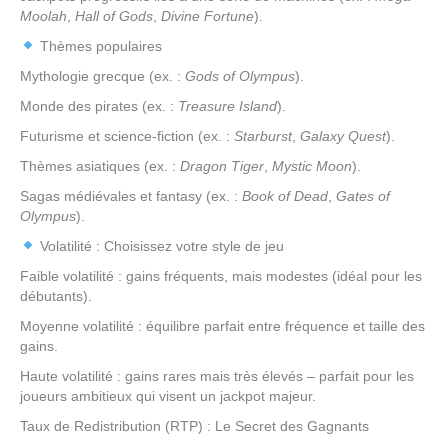
Moolah
,
Hall of Gods
,
Divine Fortune
).
Thèmes populaires
Mythologie grecque (ex. :
Gods of Olympus
).
Monde des pirates (ex. :
Treasure Island
).
Futurisme et science-fiction (ex. :
Starburst
,
Galaxy Quest
).
Thèmes asiatiques (ex. :
Dragon Tiger
,
Mystic Moon
).
Sagas médiévales et fantasy (ex. :
Book of Dead
,
Gates of
Olympus
).
Volatilité : Choisissez votre style de jeu
Faible volatilité : gains fréquents, mais modestes (idéal pour les
débutants).
Moyenne volatilité : équilibre parfait entre fréquence et taille des
gains.
Haute volatilité : gains rares mais très élevés – parfait pour les
joueurs ambitieux qui visent un jackpot majeur.
Taux de Redistribution (RTP) : Le Secret des Gagnants