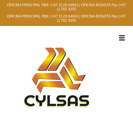
OFICINA PRINCIPAL PBX:
(+57 2) 28 64603
| OFICINA BOGOTÁ Fijo
(+57
1) 702 3255
OFICINA PRINCIPAL PBX:
(+57 2) 28 64603
| OFICINA BOGOTÁ Fijo
(+57
1) 702 3255
M
e
n
ú