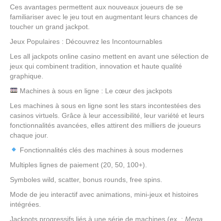
Ces avantages permettent aux nouveaux joueurs de se
familiariser avec le jeu tout en augmentant leurs chances de
toucher un grand jackpot.
Jeux Populaires : Découvrez les Incontournables
Les all jackpots online casino mettent en avant une sélection de
jeux qui combinent tradition, innovation et haute qualité
graphique.
Machines à sous en ligne : Le cœur des jackpots
Les machines à sous en ligne sont les stars incontestées des
casinos virtuels. Grâce à leur accessibilité, leur variété et leurs
fonctionnalités avancées, elles attirent des milliers de joueurs
chaque jour.
Fonctionnalités clés des machines à sous modernes
Multiples lignes de paiement (20, 50, 100+).
Symboles wild, scatter, bonus rounds, free spins.
Mode de jeu interactif avec animations, mini-jeux et histoires
intégrées.
Jackpots progressifs liés à une série de machines (ex. :
Mega