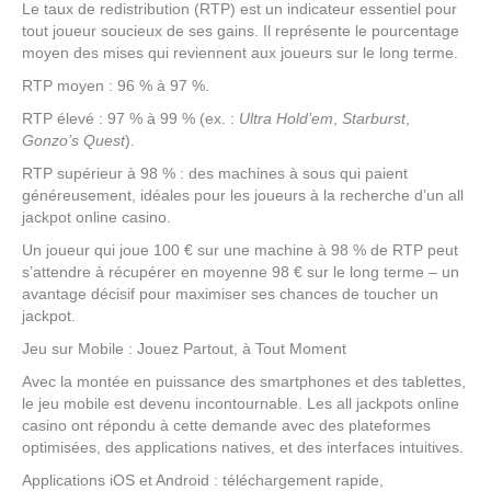
Le taux de redistribution (RTP) est un indicateur essentiel pour
tout joueur soucieux de ses gains. Il représente le pourcentage
moyen des mises qui reviennent aux joueurs sur le long terme.
RTP moyen : 96 % à 97 %.
RTP élevé : 97 % à 99 % (ex. :
Ultra Hold’em
,
Starburst
,
Gonzo’s Quest
).
RTP supérieur à 98 % : des machines à sous qui paient
généreusement, idéales pour les joueurs à la recherche d’un all
jackpot online casino.
Un joueur qui joue 100 € sur une machine à 98 % de RTP peut
s’attendre à récupérer en moyenne 98 € sur le long terme – un
avantage décisif pour maximiser ses chances de toucher un
jackpot.
Jeu sur Mobile : Jouez Partout, à Tout Moment
Avec la montée en puissance des smartphones et des tablettes,
le jeu mobile est devenu incontournable. Les all jackpots online
casino ont répondu à cette demande avec des plateformes
optimisées, des applications natives, et des interfaces intuitives.
Applications iOS et Android : téléchargement rapide,