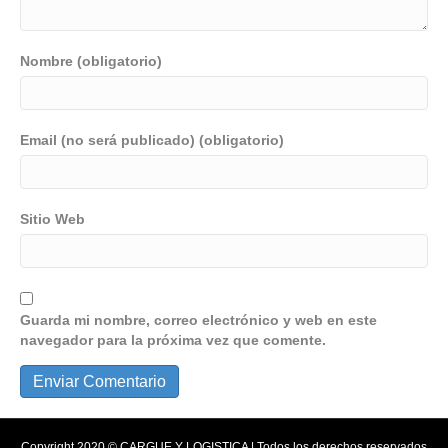
Nombre (obligatorio)
Email (no será publicado) (obligatorio)
Sitio Web
Guarda mi nombre, correo electrónico y web en este
navegador para la próxima vez que comente.
Copyright 2020 © CARGUE Y LOGISTICA | Todos los derechos reservados